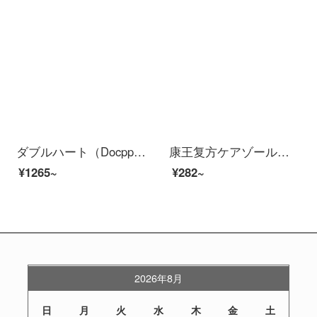
ダブルハート（Docppel hers）にんにくのエッセンスサンザシ精油の無臭480粒/ケース
康王复方ケアゾール発毛用洗剤100 ml薬用シャンプー脂漏性皮炎花斑しらくものふけ治療真菌感染予防1箱【3箱買ったら割引してプレゼントする】
¥1265~
¥282~
2026年8月
日
月
火
水
木
金
土