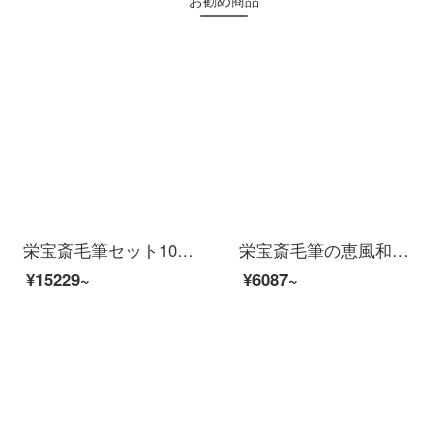
栄宝斎毛筆セット10本の狼ミリオオカミを兼用して、一毛のスーツを兼備しています。書道の国画プレゼントとして、四宝セット10本の筆箱があります。
栄宝斎毛筆の恵風和畅書道の国画の専門は作品の礼箱のセットの楷書の行書の行書の長い峰の羊の毛の筆の礼箱のびくびくする中のシリーズを作ります。
¥15229~
¥6087~