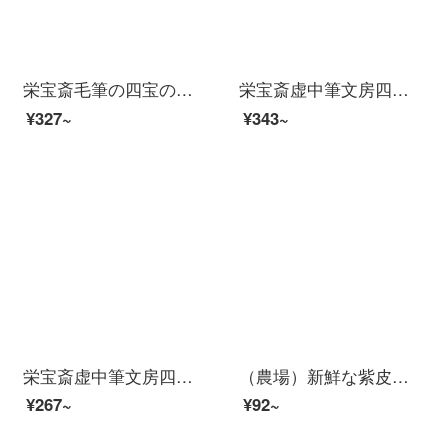
栄宝斎毛筆の四宝の伝統的な白雲兼毛筆の単筆の楷書。
栄宝斎虚中筆文房四宝墨汁書画初心者学生の羊毛筆気貫虹大
¥327~
¥343~
栄宝斎虚中筆文房四宝墨汁書画初心者学生の羊毛筆気貫虹中号
（農場）新鮮な紫皮にんにく3斤入り
¥267~
¥92~