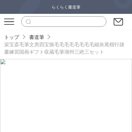
らくらく書道筆
トップ
書道筆
栄宝斎毛筆文房四宝狼毛毛毛毛毛毛毛毛細灰尾楷行隷
書練習国画ギフト収蔵毛筆湖州三絶三セット