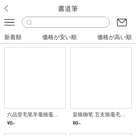
書道筆
らくらく書道筆
新着順
価格が安い順
価格が高い順
六品堂毛笔羊毫狼毫兼毫专业级大中小号楷书成人初学国画书法练字专用斗笔学者入门スーツ 翰雪香梅（兼毫） 中楷
皇狼御笔 五支狼毫毛笔スーツ书法专业级成人初学大中小楷书行书草书隶篆书对联榜书国画抄经羊兼熊毫湖笔礼盒 皇狼御笔5支スーツ
¥0~
¥0~