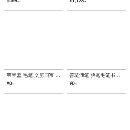
¥496~
¥1,128~
荣宝斋 毛笔 文房四宝 嵌铜丝手工艺古朴典雅中式文房四宝毛笔书法国画狼毫羊毫毛笔搁礼盒 紫光檀毛笔スーツ
善琏湖笔 狼毫毛笔书法长锋书法毛笔スーツ文房四宝千金牌长峰行书草书画笔中楷大字笔练习软笔 长锋纯狼毫大 出锋：4cm
¥0~
¥0~