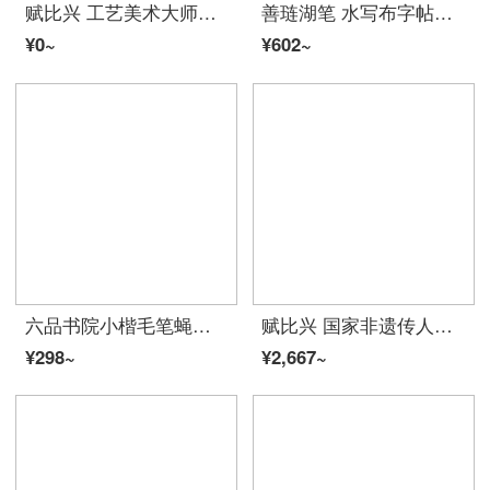
赋比兴 工艺美术大师佘征军制 纯狼毫毛笔大中小楷书法スーツ ハイエンド精品小楷毛笔 手工单支成人小号抄经宣笔 精纯狼毫中楷 工艺美术大师_国家非遗传承人佘征军特制_（金奖）
善琏湖笔 水写布字帖描红空白米字格临摹加长1.4米水写毛笔练字布スーツ初学者学生成人书法入门 实用款（一支毛笔+包装盒+字帖） 米字格（初学者练习）
¥0~
¥602~
六品书院小楷毛笔蝇头小号抄经软笔鸡距笔纯狼毫兼毫紫毫毛笔スーツ成人初学者书法毛笔字帖入门练字专用
赋比兴 国家非遗传人佘征军制《诗情画意》精品ハイエンド毛笔スーツ 4支大中小楷大号专业毛笔 书法国画狼羊兼毫
¥298~
¥2,667~