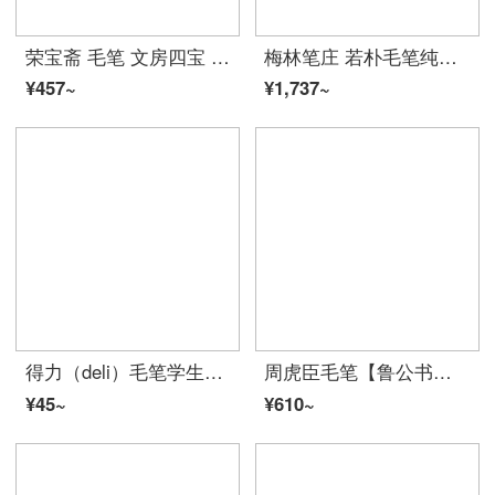
荣宝斋 毛笔 文房四宝 纯紫毫毛笔墨汁书法国画楷书行草写意工笔写经蝇头小楷抄经笔书法笔 青花
梅林笔庄 若朴毛笔纯狼毫专业级书法高级楷书狼嚎中号大号中楷小楷行书隶书ハイエンド礼盒湘妃竹杆花牛角スーツ定制 若朴中号【出锋3.8，口径0.9】
¥457~
¥1,737~
得力（deli）毛笔学生楷书毛笔 国画书法练字 成人初学者用笔练字帖毛笔 学生狼毫 小楷6582
周虎臣毛笔【鲁公书魂】兼毫/颜体行书楷书大字/书画用笔/笔杆略粗
¥45~
¥610~