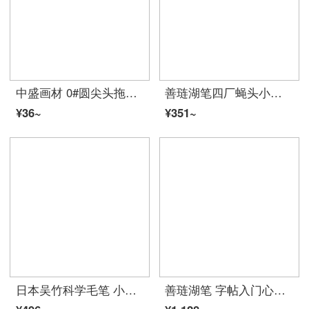
中盛画材 0#圆尖头拖把笔美术专用成人初学者学生专业手描き水彩画笔水粉国画颜料上色勾线笔水彩插画毛笔
善琏湖笔四厂蝇头小楷毛笔抄经笔纯羊毫毛笔スーツ勾线行楷草书法国画文房四宝 纯羊毫小楷单只（出锋2.5cm)
¥36~
¥351~
日本吴竹科学毛笔 小楷秀丽笔 软笔书法抄经练字笔便携钢笔式自来墨水毛笔 直液式 墨笔+墨胆
善琏湖笔 字帖入门心经抄经本小学生清水练字速干布水写布兼毫毛笔スーツ精品描红水写布练习毛笔笔搁 ハイエンド水写布スーツ