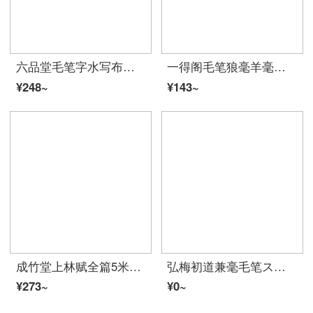
六品堂毛笔字水写布スーツ书法练字纸仿宣纸厚く速干布水洗布空白练毛笔字アーティファクト文房四宝初学者专用
一得阁毛笔狼毫羊毫兼毫妙笔初学者学生练字批发书法国画笔软笔楷书文房四宝笔墨纸砚 狼羊兼妙笔 3支 初学者毛笔
¥248~
¥143~
成竹堂上林赋全篇5米卷轴长卷礼盒誕生日プレゼント送男女生毛笔字帖临摹初学者楷书入门描红宣纸スーツ书法作品纸 上林赋全篇+钢笔式毛笔23件套/带流苏
弘梅初道兼毫毛笔スーツ 初学者入门书法练习大中小楷笔 文房四宝传统毛笔
¥273~
¥0~