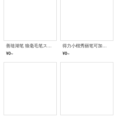
善琏湖笔 狼毫毛笔スーツ大楷中楷毛笔礼盒装行书楷书法国画练习玉笔文房四宝礼盒 金玉良缘
得力小楷秀丽笔可加墨水学生练字笔书法专用中楷大楷软头签字科学毛笔仿软毛笔书画笔 极细+小楷+中楷+大楷
¥0~
¥0~