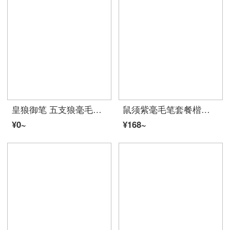
皇狼御笔 五支狼毫毛笔スーツ书法专业级成人初学大中小楷书行书草书隶篆书对联榜书国画抄经羊兼熊毫湖笔礼盒 皇狼御笔5支スーツ
鼠须紫毫毛笔套餐楷隶书行草颜体国画成人初学书法练习大中小毛笔 兰亭鼠须/大中小号三支
¥0~
¥168~