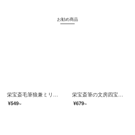
お勧め商品
栄宝斎毛筆狼兼ミリ字房四宝墨汁書道練習国画初心者張旭光書写の推薦行草楷書隷書篆書筆-張旭光大楷
栄宝斎筆の文房四宝の農耕の筆の荘子の羊の毛の枝は兼用して少しも長鋒の大きさの専門の練習の書道の国画の大幅な蘭竹の行草の漢簡の専用の文人の心の夢（大きい）
¥549~
¥679~