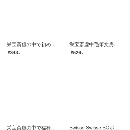
栄宝斎虚の中で初めて楷書の筆の書房四宝の羊の毛の毛も狼の毛も兼用しています。書画のプレゼントである湖筆の書房四宝の初楷書です。
栄宝斎虚中毛筆文房四宝墨汁書画初心者学生兼筆揮毫風中号
¥343~
¥526~
栄宝斎虚の中で福禄寿寿は羊の毛の手作りの筆の礼箱の書道の贈り物の湖筆の文房の四宝福禄寿は四本の筆の礼箱を祝います。
Swisse Swisse SQボトルのオレンジエキス飲料500 mlは、アントシアニンとVCの海外輸入が含まれています。