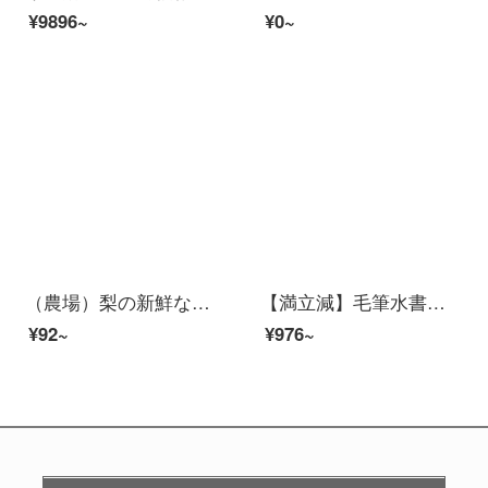
¥9896~
¥0~
（農場）梨の新鮮な果物は約3斤です。
【満立減】毛筆水書帖フル8冊毛筆書帖入門顔体柳体趙体欧体毛筆書帖入門速成ゼロ基礎速成書道
¥92~
¥976~