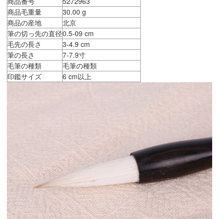
商品番号
5272963
商品毛重量
30.00 g
商品の産地
北京
筆の切っ先の直径
0.5-09 cm
毛先の長さ
3-4.9 cm
筆の長さ
7-7.9寸
毛筆の種類
毛筆の種類
印鑑サイズ
6 cm以上