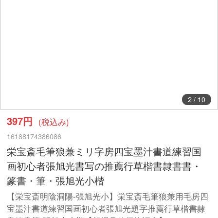
3
/
10
397円
(税込み)
16188174386086
栄宝斎毛筆狼兼ミリ字房四宝墨汁書道練習国
画初心者張旭光書写の推薦行草楷書隷書書・
篆書・筆・張旭光小楷
【栄宝斎明陰洞陽-張旭光小】栄宝斎毛筆狼兼用毛房四
宝墨汁書道練習国画初心者張旭光題字推薦行草楷書隷