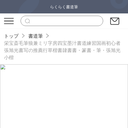
らくらく書道筆
トップ
書道筆
栄宝斎毛筆狼兼ミリ字房四宝墨汁書道練習国画初心者
張旭光書写の推薦行草楷書隷書書・篆書・筆・張旭光
小楷