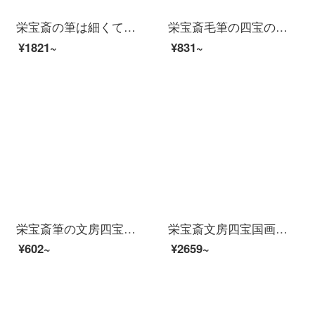
栄宝斎の筆は細くて柔らかいです。羊の毛の筆は細くて柔らかいです。四宝書道の中国画は牡丹の意を表します。筆の行書と草書の手で筆のセットを作ります。
栄宝斎毛筆の四宝の農耕の筆の荘園の羊の毛は少しも花の鳥の写意の大きさを兼備します。大人の専門は中国画の写意を練習します。花鳥画の専用花鳥の写意（大）
¥1821~
¥831~
栄宝斎筆の文房四宝の農耕の筆の荘子の羊の毛の毫の長鋒の大きさの専門は書道の国画を練習します大幅に蘭竹の行草の漢簡の専用の文人の心の夢（小さい）
栄宝斎文房四宝国画毛筆セット初心者画山水水墨画中国画勾線筆七本の毛筆セット
¥602~
¥2659~