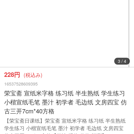
3
/
4
228円
(税込み)
16537528609395
荣宝斋 宣纸米字格 练习纸 半生熟纸 学生练习
小楷宣纸毛笔 墨汁 初学者 毛边纸 文房四宝 仿
古三开7cm*40方格
【荣宝斋日课纸】荣宝斋 宣纸米字格 练习纸 半生熟纸
学生练习 小楷宣纸毛笔 墨汁 初学者 毛边纸 文房四宝