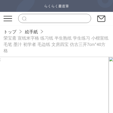
らくらく書道筆
トップ
絵手紙
荣宝斋 宣纸米字格 练习纸 半生熟纸 学生练习 小楷宣纸
毛笔 墨汁 初学者 毛边纸 文房四宝 仿古三开7cm*40方
格