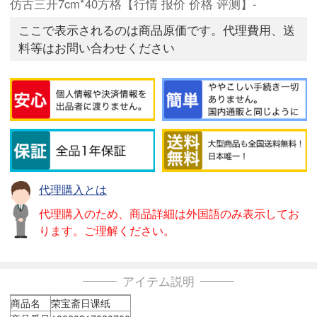
仿古三开7cm*40方格【行情 报价 价格 评测】-
ここで表示されるのは商品原価です。代理費用、送
料等はお問い合わせください
代理購入とは
代理購入のため、商品詳細は外国語のみ表示してお
ります。ご理解ください。
アイテム説明
商品名
荣宝斋日课纸