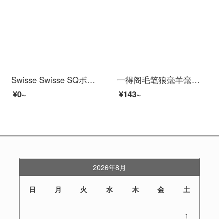
Swisse Swisse SQボトルのオレンジエキス飲料500 mlは、アントシアニンとVCの海外輸入が含まれています。
一得阁毛笔狼毫羊毫兼毫妙笔初学者学生练字批发书法国画笔软笔楷书文房四宝笔墨纸砚 狼羊兼妙笔 3支 初学者毛笔
¥0~
¥143~
2026年8月
日
月
火
水
木
金
土
1