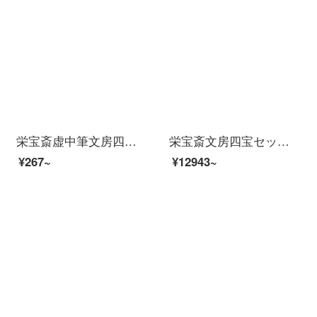
栄宝斎虚中筆文房四宝墨汁書画初心者学生の羊毛筆逸品玉書の大きいサイズ
栄宝斎文房四宝セット筆と紙と硯と書道の国画狼毫を兼ねて毛筆の油煙インゴット朱砂墨硯台文房プレゼントセット例えば朝花夕拾文房セット
¥267~
¥12943~