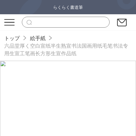
らくらく書道筆
トップ
絵手紙
六品堂厚く空白宣纸半生熟宣书法国画用纸毛笔书法专
用生宣工笔画长方形生宣作品纸