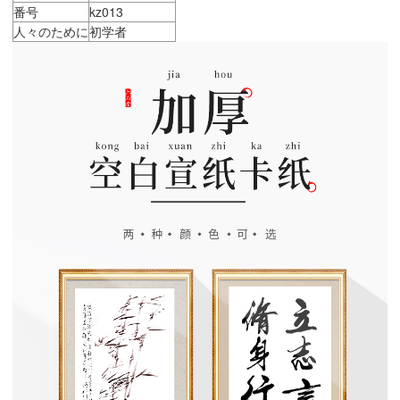
番号
kz013
人々のために
初学者