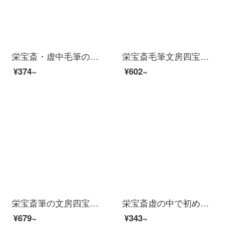
栄宝斎・虚中毛筆の文房四宝狼毛毛毛毛毫兼行の書画の中国画初の楷書。
栄宝斎毛筆文房四宝農耕筆荘狼毫兼成人練習蘭竹大中小書道国画小幅行草蘭竹兼山水点染一品蘭竹（大）
¥374~
¥602~
栄宝斎筆の文房四宝の農耕の筆の荘子の羊の毛の枝は兼用して少しも長鋒の大きさの専門の練習の書道の国画の大幅な蘭竹の行草の漢簡の専用の文人の心の夢（大きい）
栄宝斎虚の中で初めて楷書の筆の書房四宝の羊の毛の毛も狼の毛も兼用しています。書画のプレゼントである湖筆の書房四宝の初楷書です。
¥679~
¥343~