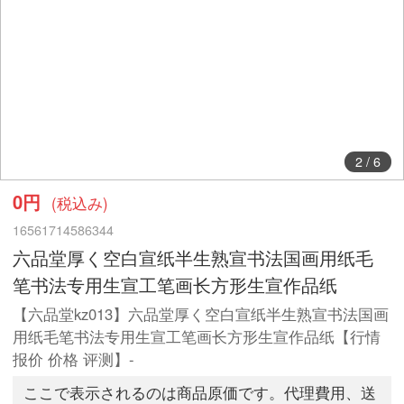
3
/
6
0円
(税込み)
16561714586344
六品堂厚く空白宣纸半生熟宣书法国画用纸毛
笔书法专用生宣工笔画长方形生宣作品纸
【六品堂kz013】六品堂厚く空白宣纸半生熟宣书法国画
用纸毛笔书法专用生宣工笔画长方形生宣作品纸【行情
报价 价格 评测】-
ここで表示されるのは商品原価です。代理費用、送