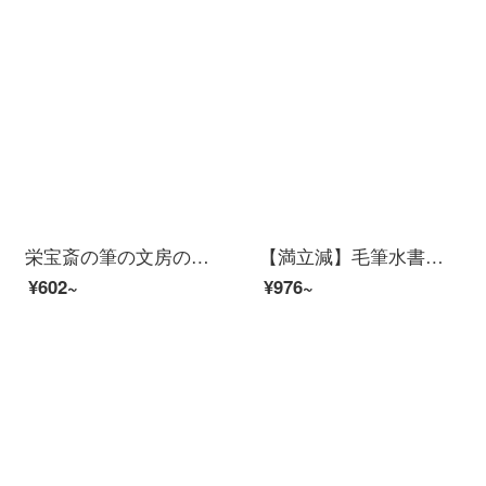
栄宝斎の筆の文房の四宝の農耕の筆の荘重な羊の毛の毫の1品の玉蘭の成人の専門は書道の国画の楷書の写意の花鳥の1品の玉蘭を練習します。
【満立減】毛筆水書帖フル8冊毛筆書帖入門顔体柳体趙体欧体毛筆書帖入門速成ゼロ基礎速成書道
¥602~
¥976~