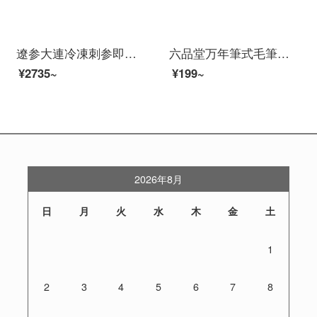
遼参大連冷凍刺参即食ナマコ500 g 9-12匹/袋入り高品質遼刺参生鮮
六品堂万年筆式毛筆軟頭抄写心経書道専用毛筆携帯インクカートリッジ付きインク書道ペン
¥2735~
¥199~
2026年8月
日
月
火
水
木
金
土
1
2
3
4
5
6
7
8